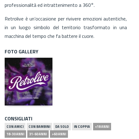
professionalità ed intrattenimento a 360°.
Retrolive è un’occasione per rivivere emozioni autentiche,
in un luogo simbolo del territorio trasformato in una
macchina del tempo che fa battere il cuore.
FOTO GALLERY
CONSIGLIATI
CON AMICI
CON BAMBINI
DA SOLO
IN COPPIA
<18 ANNI
18-30 ANNI
31-60 ANNI
>60 ANNI