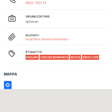
0825 790733
ORGANIZZATORE:
spheran
ALLEGATI:
locandina Carcere borbonico
ÉTIQUETTE:
AVELLINO
CARCERE BORBONICO
MUSICA
DRESS CODE
MAPPA
Poligono
GEO