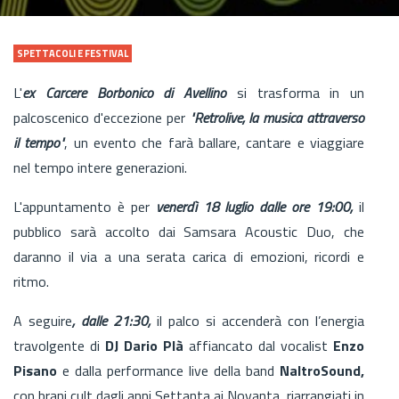
SPETTACOLI E FESTIVAL
L'
ex Carcere Borbonico di Avellino
si trasforma in un
palcoscenico d'eccezione per
"Retrolive, la musica attraverso
il tempo"
, un evento che farà ballare, cantare e viaggiare
nel tempo intere generazioni.
L'appuntamento è per
venerdì 18 luglio dalle ore 19:00,
il
pubblico sarà accolto dai Samsara Acoustic Duo, che
daranno il via a una serata carica di emozioni, ricordi e
ritmo.
A seguire
, dalle 21:30,
il palco si accenderà con l’energia
travolgente di
DJ Dario Plà
affiancato dal vocalist
Enzo
Pisano
e dalla performance live della band
NaltroSound,
con brani cult dagli anni Settanta ai Novanta, riarrangiati in