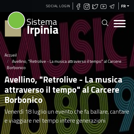
Aller
SOCIAL LOGIN
FR
au
Sistema
contenu
Irpinia
principal
Accueil
Avellino, "Retrolive - La musica attraverso il tempo" al Carcere
Borbonico
Avellino, "Retrolive - La musica
attraverso il tempo" al Carcere
Borbonico
Venerdì 18 luglio un evento che fa ballare, cantare
e viaggiare nel tempo intere generazioni