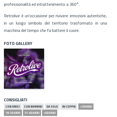
professionalità ed intrattenimento a 360°.
Retrolive è un’occasione per rivivere emozioni autentiche,
in un luogo simbolo del territorio trasformato in una
macchina del tempo che fa battere il cuore.
FOTO GALLERY
CONSIGLIATI
CON AMICI
CON BAMBINI
DA SOLO
IN COPPIA
<18 ANNI
18-30 ANNI
31-60 ANNI
>60 ANNI