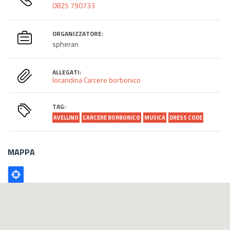
0825 790733
ORGANIZZATORE:
spheran
ALLEGATI:
locandina Carcere borbonico
TAG:
AVELLINO
CARCERE BORBONICO
MUSICA
DRESS CODE
MAPPA
Poligono
GEO