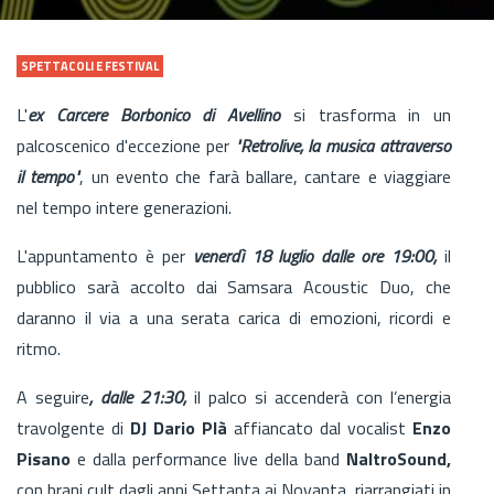
SPETTACOLI E FESTIVAL
L'
ex Carcere Borbonico di Avellino
si trasforma in un
palcoscenico d'eccezione per
"Retrolive, la musica attraverso
il tempo"
, un evento che farà ballare, cantare e viaggiare
nel tempo intere generazioni.
L'appuntamento è per
venerdì 18 luglio dalle ore 19:00,
il
pubblico sarà accolto dai Samsara Acoustic Duo, che
daranno il via a una serata carica di emozioni, ricordi e
ritmo.
A seguire
, dalle 21:30,
il palco si accenderà con l’energia
travolgente di
DJ Dario Plà
affiancato dal vocalist
Enzo
Pisano
e dalla performance live della band
NaltroSound,
con brani cult dagli anni Settanta ai Novanta, riarrangiati in