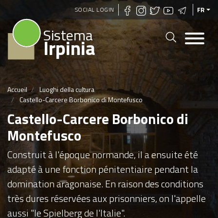
Aller
SOCIAL LOGIN
FR
au
Sistema
contenu
Irpinia
principal
Accueil
Luoghi della cultura
Castello-Carcere Borbonico di Montefusco
Castello-Carcere Borbonico di
Montefusco
Construit à l'époque normande, il a ensuite été
adapté à une fonction pénitentiaire pendant la
domination aragonaise. En raison des conditions
très dures réservées aux prisonniers, on l'appelle
aussi "le Spielberg de l'Italie".