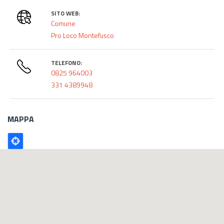
SITO WEB:
Comune
Pro Loco Montefusco
TELEFONO:
0825 964003
331 4389948
MAPPA
Poligono
GEO