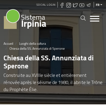
Aller
SOCIAL LOGIN
FR
au
Sistema
contenu
Irpinia
principal
Accueil
Luoghi della cultura
Chiesa della SS. Annunziata di Sperone
Chiesa della SS. Annunziata di
Sperone
Construite au XVIIIe siècle et entièrement
rénovée après le séisme de 1980, il abrite le Trône
du Prophète Élie.