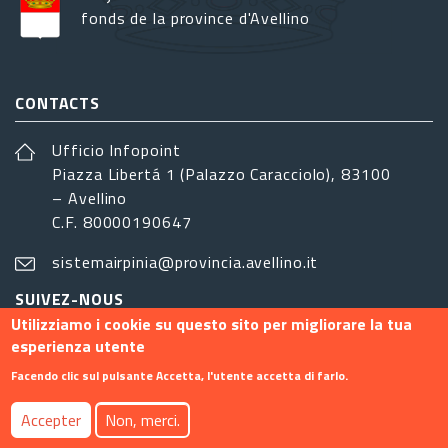
fonds de la province d'Avellino
CONTACTS
Ufficio Infopoint
Piazza Libertá 1 (Palazzo Caracciolo), 83100
– Avellino
C.F. 80000190647
sistemairpinia@provincia.avellino.it
SUIVEZ-NOUS
Utilizziamo i cookie su questo sito per migliorare la tua
esperienza utente
Facendo clic sul pulsante Accetta, l'utente accetta di farlo.
Footer menu
Accepter
Non, merci.
Contact
Info
Privacy