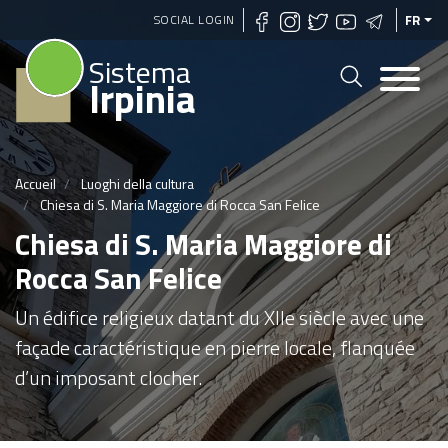
Aller
SOCIAL LOGIN
FR
au
Sistema
contenu
Irpinia
principal
Accueil
Luoghi della cultura
Chiesa di S. Maria Maggiore di Rocca San Felice
Chiesa di S. Maria Maggiore di
Rocca San Felice
Un édifice religieux datant du XIIe siècle avec une
façade caractéristique en pierre locale, flanquée
d’un imposant clocher.