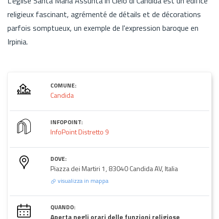
L'église Santa Maria Assunta in Cielo di Candida est un édifice
religieux fascinant, agrémenté de détails et de décorations
parfois somptueux, un exemple de l'expression baroque en
Irpinia.
COMUNE:
Candida
INFOPOINT:
InfoPoint Distretto 9
DOVE:
Piazza dei Martiri 1, 83040 Candida AV, Italia
visualizza in mappa
QUANDO:
Aperta negli orari delle funzioni religiose