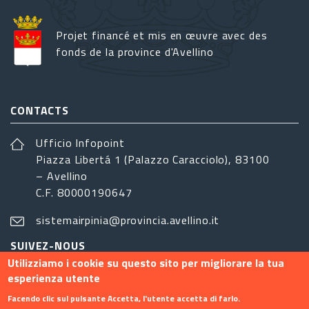
Projet financé et mis en œuvre avec des
fonds de la province d'Avellino
CONTACTS
Ufficio Infopoint
Piazza Libertá 1 (Palazzo Caracciolo), 83100
– Avellino
C.F. 80000190647
sistemairpinia@provincia.avellino.it
SUIVEZ-NOUS
Utilizziamo i cookie su questo sito per migliorare la tua
esperienza utente
Facendo clic sul pulsante Accetta, l'utente accetta di farlo.