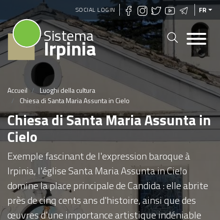
Aller
SOCIAL LOGIN
FR
au
Sistema
contenu
Irpinia
principal
Accueil
Luoghi della cultura
Chiesa di Santa Maria Assunta in Cielo
Chiesa di Santa Maria Assunta in
Cielo
Exemple fascinant de l'expression baroque à
Irpinia, l'église Santa Maria Assunta in Cielo
domine la place principale de Candida : elle abrite
près de cinq cents ans d'histoire, ainsi que des
œuvres d'une importance artistique indéniable