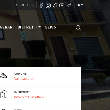
SOCIAL LOGIN
FR
INERARI
DISTRETTI
NEWS
COMUNE:
Vallesaccarda
INFOPOINT:
InfoPoint Distretto 25