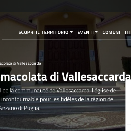
Aller
au
contenu
principal
SCOPRI IL TERRITORIO
EVENTI
COMUNI
IT
colata di Vallesaccarda
mmacolata di Vallesaccarda
l de la communauté de Vallesaccarda, l'église de
incontournable pour les fidèles de la région de
Anzano di Puglia.