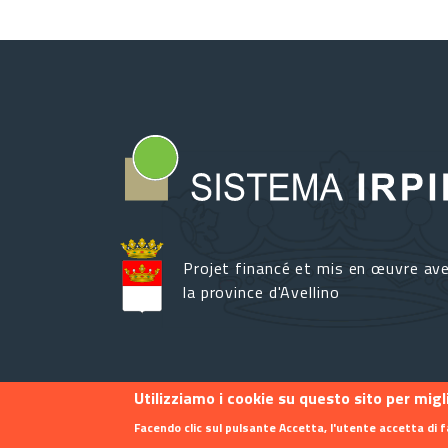
Projet financé et mis en œuvre av
la province d'Avellino
Utilizziamo i cookie su questo sito per mig
Footer menu
Contact
Info
Privacy
Facendo clic sul pulsante Accetta, l'utente accetta di f