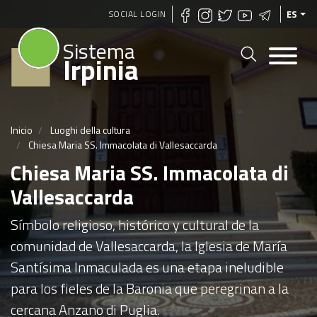
Pasar
SOCIAL LOGIN
ES
al
Sistema
contenido
Irpinia
principal
Inicio
Luoghi della cultura
Chiesa Maria SS. Immacolata di Vallesaccarda
Chiesa Maria SS. Immacolata di
Vallesaccarda
Símbolo religioso, histórico y cultural de la
comunidad de Vallesaccarda, la Iglesia de María
Santísima Inmaculada es una etapa ineludible
para los fieles de la Baronia que peregrinan a la
cercana Anzano di Puglia.