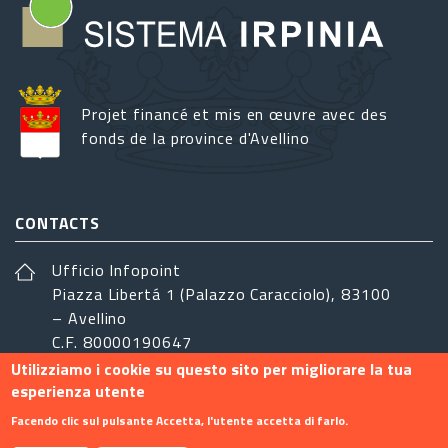
Projet financé et mis en œuvre avec des
fonds de la province d'Avellino
CONTACTS
Ufficio Infopoint
Piazza Libertá 1 (Palazzo Caracciolo), 83100
– Avellino
C.F. 80000190647
Utilizziamo i cookie su questo sito per migliorare la tua
sistemairpinia@provincia.avellino.it
esperienza utente
SUIVEZ-NOUS
Facendo clic sul pulsante Accetta, l'utente accetta di farlo.