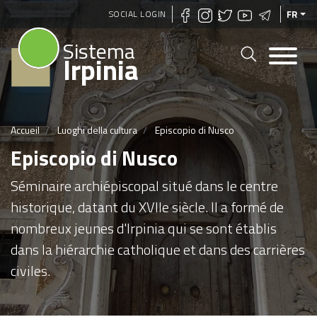
Aller
SOCIAL LOGIN
FR
au
Sistema
contenu
Irpinia
principal
Accueil
Luoghi della cultura
Episcopio di Nusco
Episcopio di Nusco
Séminaire archiépiscopal situé dans le centre
historique, datant du XVIIe siècle. Il a formé de
nombreux jeunes d'Irpinia qui se sont établis
dans la hiérarchie catholique et dans des carrières
civiles.