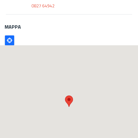
0827 64942
MAPPA
Poligono
GEO