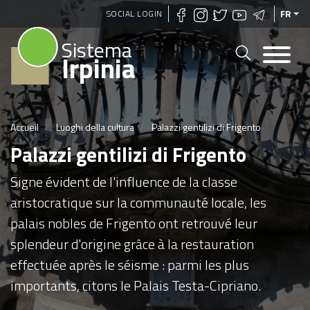
Aller
SOCIAL LOGIN
FR
au
Sistema
contenu
Irpinia
principal
Accueil
Luoghi della cultura
Palazzi gentilizi di Frigento
Palazzi gentilizi di Frigento
Signe évident de l'influence de la classe
aristocratique sur la communauté locale, les
palais nobles de Frigento ont retrouvé leur
splendeur d'origine grâce à la restauration
effectuée après le séisme : parmi les plus
importants, citons le Palais Testa-Cipriano.