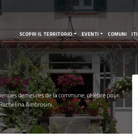
Aller
au
contenu
principal
SCOPRI IL TERRITORIO
EVENTI
COMUNI
IT
nciennes demeures de la commune, célèbre pour
" Rachelina Ambrosini.