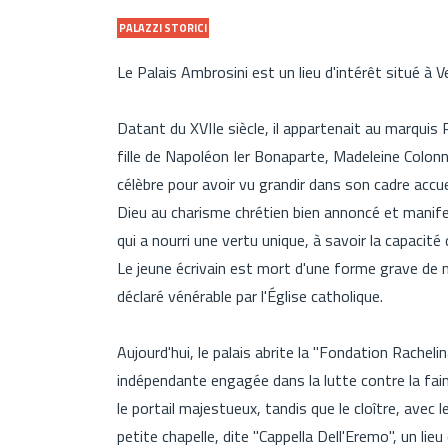
PALAZZI STORICI
Le Palais Ambrosini est un lieu d'intérêt situé à
Datant du XVIIe siècle, il appartenait au marquis R
fille de Napoléon Ier Bonaparte, Madeleine Colonna
célèbre pour avoir vu grandir dans son cadre acc
Dieu au charisme chrétien bien annoncé et manif
qui a nourri une vertu unique, à savoir la capacité
Le jeune écrivain est mort d'une forme grave de 
déclaré vénérable par l'Église catholique.
Aujourd'hui, le palais abrite la "Fondation Rachel
indépendante engagée dans la lutte contre la fa
le portail majestueux, tandis que le cloître, avec l
petite chapelle, dite "Cappella Dell'Eremo", un lie