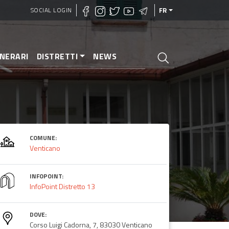
SOCIAL LOGIN
FR
INERARI
DISTRETTI
NEWS
COMUNE:
Venticano
INFOPOINT:
InfoPoint Distretto 13
DOVE:
Corso Luigi Cadorna, 7, 83030 Venticano