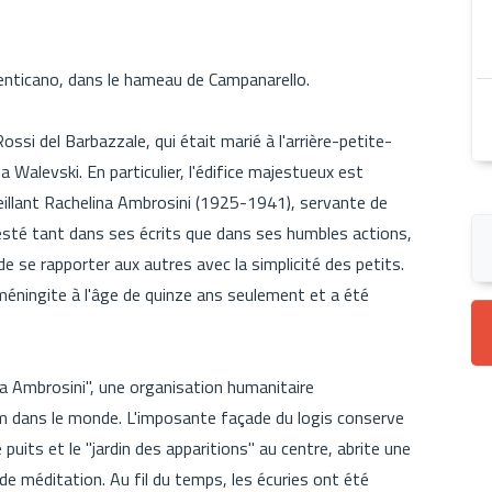
 Venticano, dans le hameau de Campanarello.
ossi del Barbazzale, qui était marié à l'arrière-petite-
 Walevski. En particulier, l'édifice majestueux est
ueillant Rachelina Ambrosini (1925-1941), servante de
esté tant dans ses écrits que dans ses humbles actions,
 de se rapporter aux autres avec la simplicité des petits.
méningite à l'âge de quinze ans seulement et a été
ina Ambrosini", une organisation humanitaire
im dans le monde. L'imposante façade du logis conserve
e puits et le "jardin des apparitions" au centre, abrite une
u de méditation. Au fil du temps, les écuries ont été