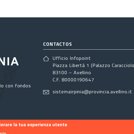
CONTACTOS
Ufficio Infopoint
Piazza Libertá 1 (Palazzo Caracciolo
83100 – Avellino
C.F. 80000190647
do con fondos
sistemairpinia@provincia.avellino.it
liorare la tua esperienza utente
arlo.