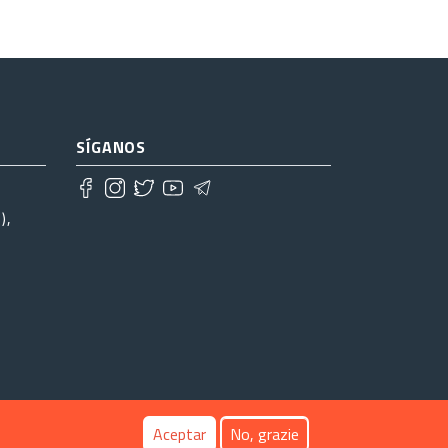
SÍGANOS
),
Aceptar
No, grazie