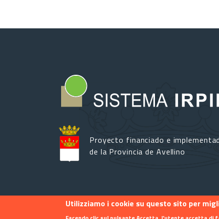
Proyecto financiado e implementa
de la Provincia de Avellino
Utilizziamo i cookie su questo sito per mig
Footer menu
Contacto
Info
Privacy
Facendo clic sul pulsante Accetta, l'utente accetta di f