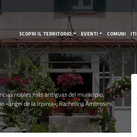
Pasar
al
contenido
principal
SCOPRI IL TERRITORIO
EVENTI
COMUNI
IT
dencias nobles más antiguas del municipio,
o «ángel de la Irpinia», Rachelina Ambrosini.