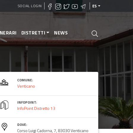
SOCIAL LOGIN
ES
INERARI
DISTRETTI
NEWS
COMUNE:
Venticano
INFOPOINT:
InfoPoint Distretto 13
DOVE:
Corso Luigi Cadorna, 7, 83030 Venticano