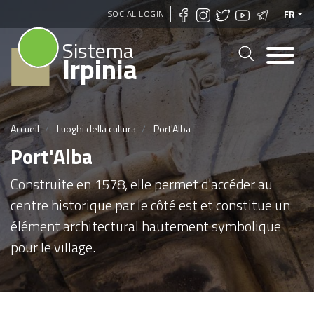
Aller
SOCIAL LOGIN
FR
au
Sistema
contenu
Irpinia
principal
Accueil
Luoghi della cultura
Port'Alba
Port'Alba
Construite en 1578, elle permet d'accéder au
centre historique par le côté est et constitue un
élément architectural hautement symbolique
pour le village.