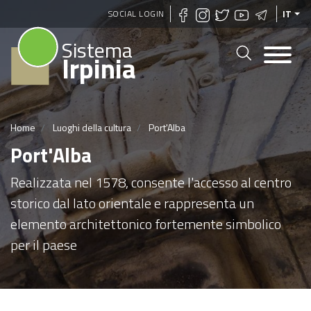
Salta
SOCIAL LOGIN
IT
al
Sistema
contenuto
Irpinia
principale
Home
Luoghi della cultura
Port'Alba
Port'Alba
Realizzata nel 1578, consente l'accesso al centro
storico dal lato orientale e rappresenta un
elemento architettonico fortemente simbolico
per il paese