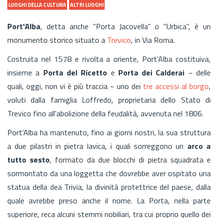
LUOGHI DELLA CULTURA
ALTRI LUOGHI
Port'Alba
, detta anche "Porta Jacovella" o "Urbica", è un
monumento storico situato a
Trevico
, in Via Roma.
Costruita nel 1578 e rivolta a oriente, Port'Alba costituiva,
insieme a
Porta del Ricetto
e
Porta dei Calderai
− delle
quali, oggi, non vi è più traccia − uno dei
tre accessi al borgo
,
voluti dalla famiglia Loffredo, proprietaria dello Stato di
Trevico fino all'abolizione della feudalità, avvenuta nel 1806.
Port'Alba ha mantenuto, fino ai giorni nostri, la sua struttura
a due pilastri in pietra lavica, i quali sorreggono
un
arco a
tutto sesto
, formato da due blocchi di pietra squadrata e
sormontato da una loggetta che dovrebbe aver ospitato una
statua della dea Trivia, la divinità protettrice del paese, dalla
quale avrebbe preso anche il nome. La Porta, nella parte
superiore, reca alcuni stemmi nobiliari, tra cui proprio quello dei