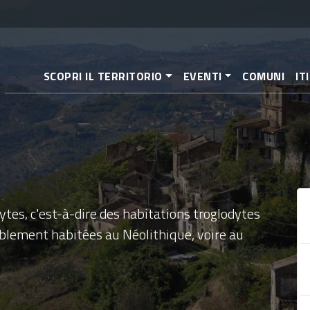
Aller
au
contenu
principal
SCOPRI IL TERRITORIO
EVENTI
COMUNI
IT
ytes, c'est-à-dire des habitations troglodytes
lement habitées au Néolithique, voire au