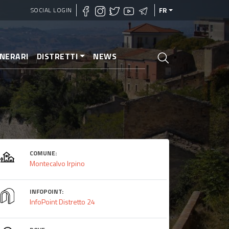
SOCIAL LOGIN
FR
INERARI
DISTRETTI
NEWS
COMUNE:
Montecalvo Irpino
INFOPOINT:
InfoPoint Distretto 24