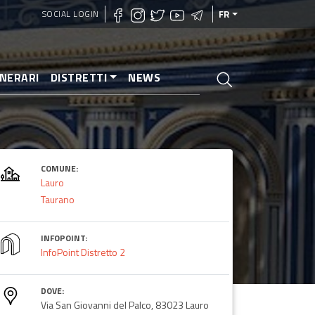
SOCIAL LOGIN
FR
INERARI
DISTRETTI
NEWS
COMUNE:
Lauro
Taurano
INFOPOINT:
InfoPoint Distretto 2
DOVE:
Via San Giovanni del Palco, 83023 Lauro