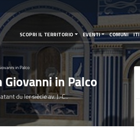
Aller
au
contenu
principal
SCOPRI IL TERRITORIO
EVENTI
COMUNI
IT
iovanni in Palco
 Giovanni in Palco
nt du Ier siècle av. J.-C..