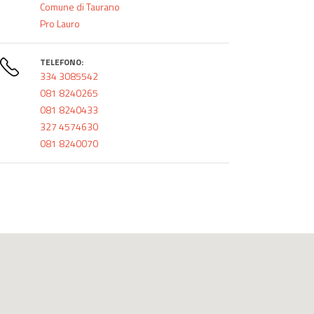
Comune di Taurano
Pro Lauro
TELEFONO:
334 3085542
081 8240265
081 8240433
327 4574630
081 8240070