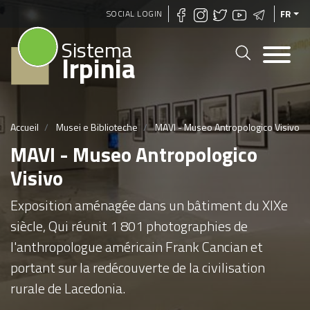
Aller
SOCIAL LOGIN
FR
au
Sistema
contenu
Irpinia
principal
Accueil
Musei e Biblioteche
MAVI - Museo Antropologico Visivo
MAVI - Museo Antropologico
Visivo
Exposition aménagée dans un bâtiment du XIXe
siècle, Qui réunit 1 801 photographies de
l'anthropologue américain Frank Cancian et
portant sur la redécouverte de la civilisation
rurale de Lacedonia.