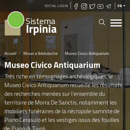
Aller
SOCIAL LOGIN
FR
au
Sistema
contenu
Irpinia
principal
Accueil
Musei e Biblioteche
Museo Civico Antiquarium
Museo Civico Antiquarium
Très riche en témoignages archéologiques, le
Museo Civico Antiquarium recueille les résultats
des recherches menées sur l'ensemble du
territoire de Morra De Sanctis, notamment les
mobiliers funéraires de la nécropole samnite de
Piano Cerasulo et les vestiges issus des fouilles
de Piano di Tivoli.