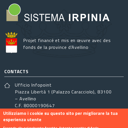
Projet financé et mis en œuvre avec des
fonds de la province d'Avellino
CONTACTS
Ufficio Infopoint
Piazza Libertá 1 (Palazzo Caracciolo), 83100
– Avellino
C.F. 80000190647
Utilizziamo i cookie su questo sito per migliorare la tua
sistemairpinia@provincia.avellino.it
esperienza utente
SUIVEZ-NOUS
Facendo clic sul pulsante Accetta, l'utente accetta di farlo.