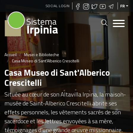
Aller
SOCIAL LOGIN
FR
au
Sistema
contenu
Irpinia
principal
Accueil
Musei e Biblioteche
Casa Museo di Sant'Alberico Crescitelli
Casa Museo di Sant'Alberico
Crescitelli
Située au cœur de son Altavilla Irpina, la maison-
musée de Saint-Alberico Crescitelli abrite ses
effets personnels, les vêtements sacrés de son
sacerdoce et les lettres envoyées à sa mère,
témoignages d'une grande œuvre missionnaire.