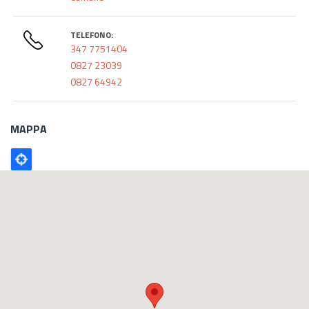
TELEFONO:
347 7751404
0827 23039
0827 64942
MAPPA
Poligono
GEO