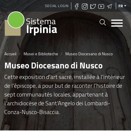
Aller
SOCIAL LOGIN
FR
au
Sistema
contenu
Irpinia
principal
Accueil
Musei e Biblioteche
Museo Diocesano di Nusco
Museo Diocesano di Nusco
Cette exposition d'art sacré, installée à l'intérieur
de l'épiscope, a pour but de raconter l'histoire de
sept communautés locales, appartenant à
l'archidiocèse de Sant'Angelo dei Lombardi-
Conza-Nusco-Bisaccia.