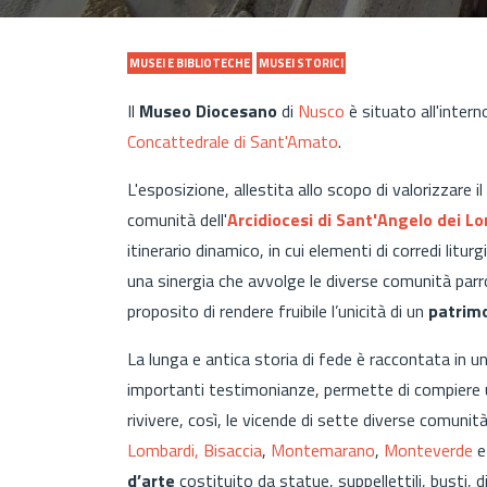
MUSEI E BIBLIOTECHE
MUSEI STORICI
Il
Museo Diocesano
di
Nusco
è situato all'interno
Concattedrale di Sant'Amato
.
L'esposizione, allestita allo scopo di valorizzare il
comunità dell'
Arcidiocesi di Sant'Angelo dei 
itinerario dinamico, in cui elementi di corredi litu
una sinergia che avvolge le diverse comunità parrocc
proposito di rendere fruibile l’unicità di un
patrimo
La lunga e antica storia di fede è raccontata in 
importanti testimonianze, permette di compiere un
rivivere, così, le vicende di sette diverse comuni
Lombardi,
Bisaccia
,
Montemarano
,
Monteverde
d’arte
costituito da statue, suppellettili, busti, d