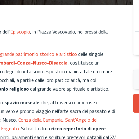
 dell'
Episcopio
, in Piazza Vescovado, nei pressi della
grande patrimonio storico e artistico
delle singole
Lombardi-Conza-Nusco-Bisaccia
, costituisce un
rgici degni di nota sono esposti in maniera tale da creare
hiali, a partire dalle loro particolarità, ma col
nio religioso
dal grande valore spirituale e artistico.
uno
spazio museale
che, attraverso numerose e
 vero e proprio viaggio nell'arte sacra del passato e di
tà: Nusco,
Conza della Campania,
Sant'Angelo dei
e
Frigento
. Si tratta di un
ricco repertorio di opere
ipinti, paramenti sacri e sculture pregevoli databili dal XV