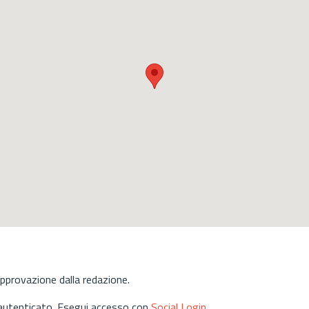
approvazione dalla redazione.
 autenticato. Esegui accesso con
Social Login