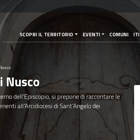
Salta
al
contenuto
principale
SCOPRI IL TERRITORIO
EVENTI
COMUNI
IT
 Nusco
i Nusco
terno dell'Episcopio, si prepone di raccontare le
nenti all'Arcidiocesi di Sant'Angelo dei