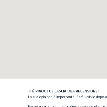
TI È PIACIUTO? LASCIA UNA RECENSIONE!
La tua opinione è importante! Sarà visibile dopo 
Per inserire un commento devi essere un utente