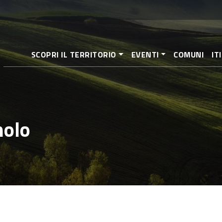
Aller
au
contenu
principal
SCOPRI IL TERRITORIO
EVENTI
COMUNI
IT
nolo