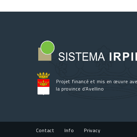
Projet financé et mis en œuvre av
la province d'Avellino
Footer menu
Contact
Info
Privacy