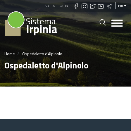
Skip
SOCIAL LOGIN
EN
to
Sistema
main
Irpinia
content
Home
Ospedaletto d'Alpinolo
Ospedaletto d'Alpinolo