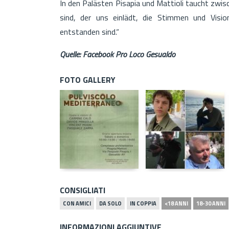
In den Palästen Pisapia und Mattioli taucht zwi
sind, der uns einlädt, die Stimmen und Visi
entstanden sind.“
Quelle: Facebook Pro Loco Gesualdo
FOTO GALLERY
CONSIGLIATI
CON AMICI
DA SOLO
IN COPPIA
<18 ANNI
18-30 ANNI
INFORMAZIONI AGGIUNTIVE