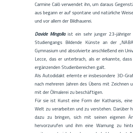
Carmine Calò verwendet ihn, um daraus Gegenstä
aus begann er auf spontane und natürliche Weise
und vor allem der Bildhauerei.
Davide Mingolla
ist ein sehr junger 23-jähriger
Studiengangs Bildende Künste an der „NABA“
Gymnasium und absolvierte anschließend ein Univ
Lecce, das er unterbrach, als er erkannte, das
ergänzenden Studienbereichen galt.
Als Autodidakt erlernte er insbesondere 3D-Gra
nach mehreren Jahren des Übens mit Zeichnen u
mit der Ölmalerei zu beschäftigen.
Für sie ist Kunst eine Form der Katharsis, eine
Welt zu verarbeiten und zu verstehen. Darüber hi
dazu zu bringen, sich mit seinen eigenen Ä
hervorzurufen und ihm eine Warnung zu hinter