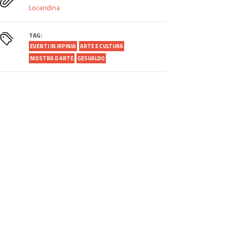
Locandina
TAG:
EVENTI IN IRPINIA
ARTE E CULTURA
MOSTRA D ARTE
GESUALDO