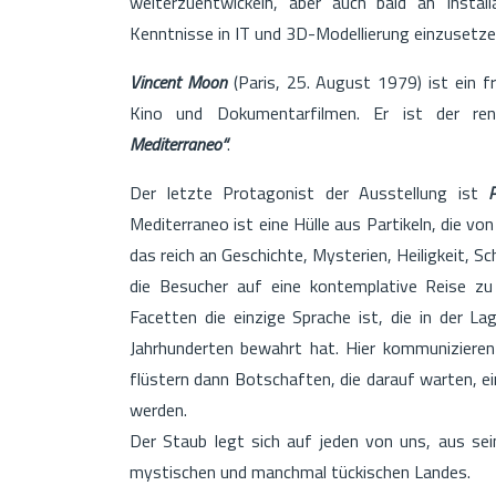
weiterzuentwickeln, aber auch bald an Instal
Kenntnisse in IT und 3D-Modellierung einzusetze
Vincent Moon
(Paris, 25. August 1979) ist ein f
Kino und Dokumentarfilmen. Er ist der re
Mediterraneo“
.
Der letzte Protagonist der Ausstellung ist
Mediterraneo ist eine Hülle aus Partikeln, die v
das reich an Geschichte, Mysterien, Heiligkeit, Sc
die Besucher auf eine kontemplative Reise zu 
Facetten die einzige Sprache ist, die in der La
Jahrhunderten bewahrt hat. Hier kommunizieren 
flüstern dann Botschaften, die darauf warten, 
werden.
Der Staub legt sich auf jeden von uns, aus se
mystischen und manchmal tückischen Landes.