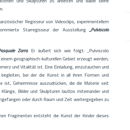
lationen und Skulpturen zu arbeiten und dabei seine
n.
ranzösischer Regisseur von Videoclips, experimentellem
nommierte Starregisseur der Ausstellung
„Pulviscolo
Pasquale Zarra
. Er äußert sich wie folgt: „Pulviscolo
on einem geographisch-kulturellen Gebiet erzeugt werden,
hmerz und Vitalität ist. Eine Einladung, einzutauchen und
begleiten, bei der die Kunst in all ihren Formen und
ge ist, Geheimnisse auszudrücken, die die Materie seit
Klänge, Bilder und Skulpturen lautlos miteinander und
eingefangen oder durch Raum und Zeit weitergegeben zu
inen Fragmenten entsteht die Kunst der Kinder dieses