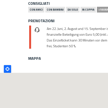
CONSIGLIATI
CON AMICI
CON BAMBINI
DA SOLO
IN COPPIA
<18 AN
PRENOTAZIONI
Am 22. Juni, 2. August und 15. September ist
finanzielle Beteiligung von Euro 5,00 (inkl.
Das Einzelticket kann 30 Minuten vor dem
frei; Studenten 50 %.
MAPPA
Poligono
GEO