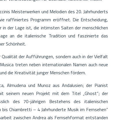
uccinis Meisterwerken und Melodien des 20. Jahrhunderts
ie raffiniertes Programm eröffnet. Die Entscheidung,
 in der Lage ist, die intimsten Saiten der menschlichen
e an die italienische Tradition und faszinierte das
her Schönheit.
r Qualität der Aufführungen, sondern auch in der Vielfalt
 Musica treten neben internationalen Namen auch neue
und die Kreativität junger Menschen fördern.
a, Almudena und Munoz aus Andalusien; der Pianist
mit seinem neuen Projekt mit dem Titel „Ghost“; der
sslich des 70-jährigen Bestehens des italienischen
h bis Chiambretti – 4 Jahrhunderte Musik im Fernsehen“
enarbeit zwischen Andrea als Fernsehformat entstanden