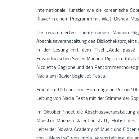
Internationale Künstler wie die koreanische So
Klavier in einem Programm mit Walt-Disney-Musi
Die renommierten Theaternamen Mariano Rigi
Abschlussveranstaltung des Bibliotheksprojekts 
In der Lesung mit dem Titel „Adda passà a
Edwardianischen Seiten Mariano Rigillo in Rotas
Nicoletta Gaglione und den Pantomimenchoreogr
Nadia am Klavier begleitet Testa.
Erneut im Oktober eine Hommage an Puccini100 m
Leitung von Nadia Testa mit der Stimme der Sop
Im Oktober findet die Abschlussveranstaltung 
Maestro Maurizio Valentini statt, Flötist des 
Leiter der Novara Academy of Music und Flötenle
con il Maestro“. von Imola. Veranstaltung, die 