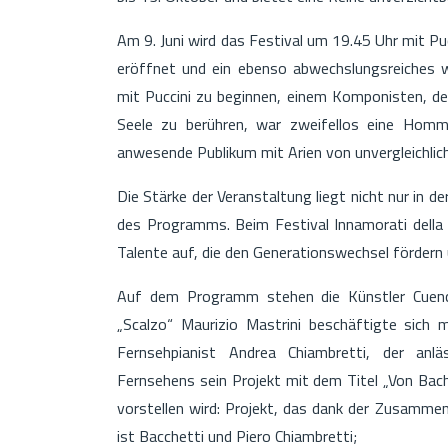
Am 9. Juni wird das Festival um 19.45 Uhr mit P
eröffnet und ein ebenso abwechslungsreiches w
mit Puccini zu beginnen, einem Komponisten, der
Seele zu berühren, war zweifellos eine Hommag
anwesende Publikum mit Arien von unvergleichlic
Die Stärke der Veranstaltung liegt nicht nur in de
des Programms. Beim Festival Innamorati della
Talente auf, die den Generationswechsel fördern 
Auf dem Programm stehen die Künstler Cuenc
„Scalzo“ Maurizio Mastrini beschäftigte sich 
Fernsehpianist Andrea Chiambretti, der anlä
Fernsehens sein Projekt mit dem Titel „Von Bac
vorstellen wird: Projekt, das dank der Zusamm
ist Bacchetti und Piero Chiambretti;