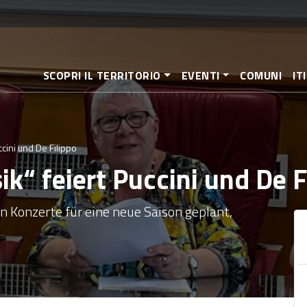
Direkt
zum
Inhalt
SCOPRI IL TERRITORIO
EVENTI
COMUNI
IT
ccini und De Filippo
ik“ feiert Puccini und De F
hn Konzerte für eine neue Saison geplant,