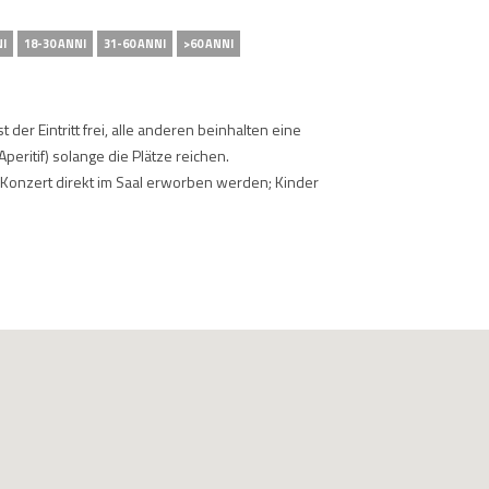
NI
18-30 ANNI
31-60 ANNI
>60 ANNI
 der Eintritt frei, alle anderen beinhalten eine
 Aperitif) solange die Plätze reichen.
 Konzert direkt im Saal erworben werden; Kinder