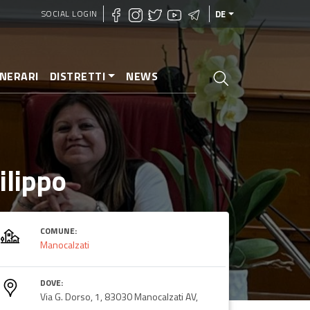
SOCIAL LOGIN
DE
INERARI
DISTRETTI
NEWS
ilippo
COMUNE:
Manocalzati
DOVE:
Via G. Dorso, 1, 83030 Manocalzati AV,