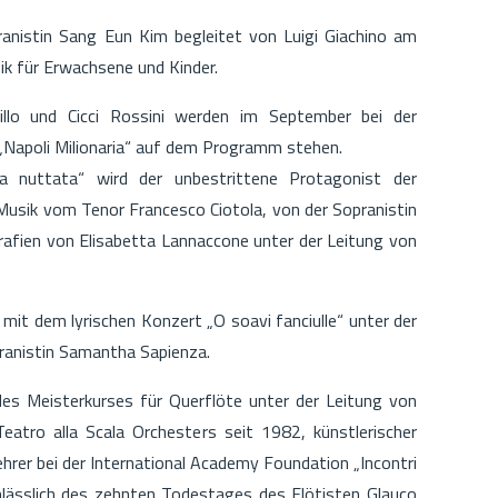
pranistin Sang Eun Kim begleitet von Luigi Giachino am
k für Erwachsene und Kinder.
llo und Cicci Rossini werden im September bei der
„Napoli Milionaria“ auf dem Programm stehen.
 nuttata“ wird der unbestrittene Protagonist der
 Musik vom Tenor Francesco Ciotola, von der Sopranistin
afien von Elisabetta Lannaccone unter der Leitung von
it dem lyrischen Konzert „O soavi fanciulle“ unter der
ranistin Samantha Sapienza.
des Meisterkurses für Querflöte unter der Leitung von
Teatro alla Scala Orchesters seit 1982, künstlerischer
hrer bei der International Academy Foundation „Incontri
anlässlich des zehnten Todestages des Flötisten Glauco