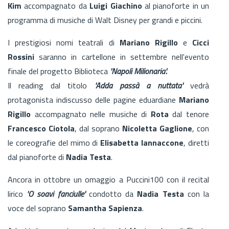
Kim
accompagnato da
Luigi Giachino
al pianoforte in un
programma di musiche di Walt Disney per grandi e piccini.
I prestigiosi nomi teatrali di
Mariano Rigillo
e
Cicci
Rossini
saranno in cartellone in settembre nell'evento
finale del progetto Biblioteca
'Napoli Milionaria'.
Il reading dal titolo
'Adda passà a nuttata'
vedrà
protagonista indiscusso delle pagine eduardiane
Mariano
Rigillo
accompagnato nelle musiche di
Rota
dal tenore
Francesco Ciotola
, dal soprano
Nicoletta Gaglione
, con
le coreografie del mimo di
Elisabetta lannaccone
, diretti
dal pianoforte di
Nadia Testa
.
Ancora in ottobre un omaggio a Puccini100 con il recital
lirico
'O soavi fanciulle'
condotto da
Nadia Testa
con la
voce del soprano
Samantha Sapienza
.