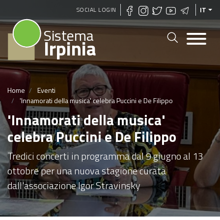
Salta
SOCIAL LOGIN
IT
al
Sistema
contenuto
Irpinia
principale
Home
Eventi
'Innamorati della musica' celebra Puccini e De Filippo
'Innamorati della musica'
celebra Puccini e De Filippo
Tredici concerti in programma dal 9 giugno al 13
ottobre per una nuova stagione curata
dall'associazione Igor Stravinsky