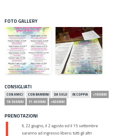
FOTO GALLERY
CONSIGLIATI
CON AMICI
CON BAMBINI
DA SOLO
IN COPPIA
<18 ANNI
18-30 ANNI
31-60 ANNI
>60 ANNI
PRENOTAZIONI
IL 22 giugno, il 2 agosto ed il 15 settembre
saranno ad ingresso libero: tutti gli altri