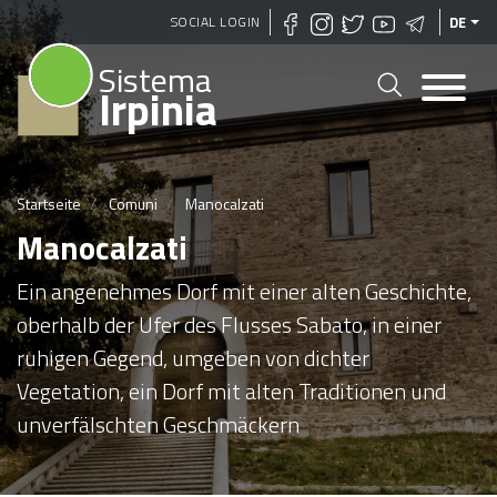
Direkt
SOCIAL LOGIN
DE
zum
Sistema
Inhalt
Irpinia
Startseite
Comuni
Manocalzati
Manocalzati
Ein angenehmes Dorf mit einer alten Geschichte,
oberhalb der Ufer des Flusses Sabato, in einer
ruhigen Gegend, umgeben von dichter
Vegetation, ein Dorf mit alten Traditionen und
unverfälschten Geschmäckern