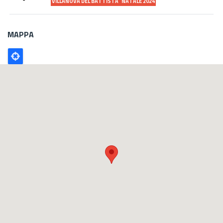
VILLANOVA DEL BATTISTA
NATALE 2024
MAPPA
Poligono
GEO