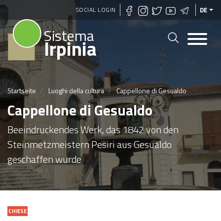
Direkt
SOCIAL LOGIN
DE
zum
Sistema
Inhalt
Irpinia
Startseite
Luoghi della cultura
Cappellone di Gesualdo
Cappellone di Gesualdo
Beeindruckendes Werk, das 1842 von den
Steinmetzmeistern Pesiri aus Gesualdo
geschaffen wurde
CHIESE