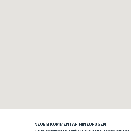
NEUEN KOMMENTAR HINZUFÜGEN
Il tuo commento sarà visibile dopo approvazione d