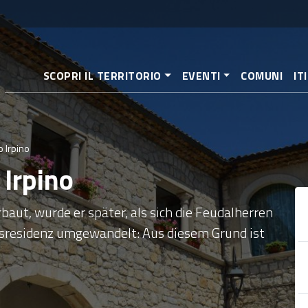
Direkt
zum
Inhalt
SCOPRI IL TERRITORIO
EVENTI
COMUNI
IT
o Irpino
 Irpino
aut, wurde er später, als sich die Feudalherren
elsresidenz umgewandelt: Aus diesem Grund ist