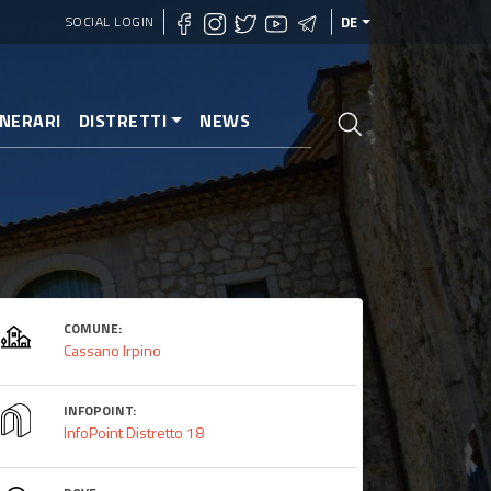
SOCIAL LOGIN
DE
INERARI
DISTRETTI
NEWS
COMUNE:
Cassano Irpino
INFOPOINT:
InfoPoint Distretto 18