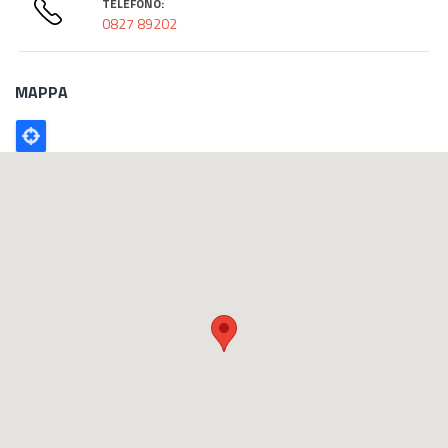
TELEFONO:
0827 89202
MAPPA
Poligono
GEO