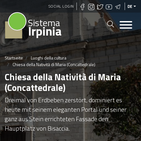
Direkt
SOCIAL LOGIN
DE
zum
Sistema
Inhalt
Irpinia
Startseite
Luoghi della cultura
Chiesa della Natività di Maria (Concattedrale)
Chiesa della Natività di Maria
(Concattedrale)
Dreimal von Erdbeben zerstört, dominiert es
heute mit seinem eleganten Portal und seiner
ganz aus Stein errichteten Fassade den
Hauptplatz von Bisaccia.