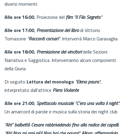
diversi momenti:
Alle ore 16:00
, Proiezione del
film "Il Filo Segreto"
Alle ore 17:00
,
Presentazione del libro
di Vittorio
Tomasone
"Racconti corsari"
. Interverrà Marco Garavaglia
Alle ore 18:00
,
Premiazione dei vincitori
delle Sezioni
Narrativa e Saggistica. Interverranno alcuni componenti
della Giuria
Di seguito
Lettura del monologo
"Elena paura"
,
interpretato dall'attrice
Piera Violante
Alle ore 21:00
,
Spettacolo musicale
"C’era una volta il night"
.
Un amarcord di parole e musica sulla storia dei night club
"Ah!" balbettò Cesare rabbrividendo fino alla radice dei capelli.
"Ah! Non mi ami più! Non hai che paura!" Allora, afferrandola