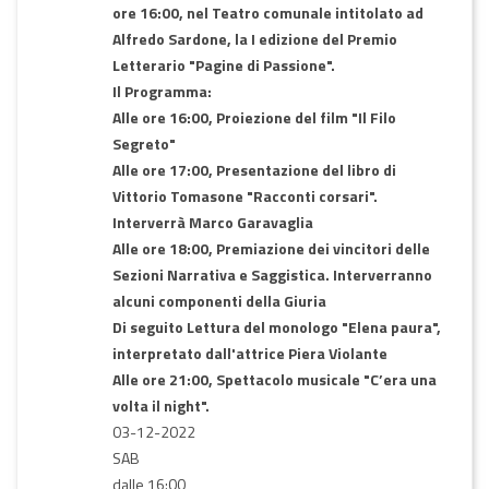
ore 16:00, nel Teatro comunale intitolato ad
Alfredo Sardone, la I edizione del Premio
Letterario "Pagine di Passione".
Il Programma:
Alle ore 16:00, Proiezione del film "Il Filo
Segreto"
Alle ore 17:00, Presentazione del libro di
Vittorio Tomasone "Racconti corsari".
Interverrà Marco Garavaglia
Alle ore 18:00, Premiazione dei vincitori delle
Sezioni Narrativa e Saggistica. Interverranno
alcuni componenti della Giuria
Di seguito Lettura del monologo "Elena paura",
interpretato dall'attrice Piera Violante
Alle ore 21:00, Spettacolo musicale "C’era una
volta il night".
03-12-2022
SAB
dalle 16:00