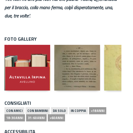
per il braccio, colla mano ferma, colpì disperatamente, una,
due, tre volte".
FOTO GALLERY
CONSIGLIATI
CON AMICI
CON BAMBINI
DA SOLO
IN COPPIA
<18 ANNI
18-30 ANNI
31-60 ANNI
>60 ANNI
ACCESSIBILITA