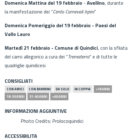
Domenica Mattina del 19 febbraio
-
Avellino
, durante
la manifestazione dei “
Cento Carnevali Irpini
”
Domenica Pomeriggio del 19 febbraio - Paesi del
Vallo Lauro
Martedì 21 febbraio - Comune di Quindici
, con la sfilata
del carro allegorico a cura dei “
Trematerra
” e di tutte le
quadriglie quindicesi
CONSIGLIATI
CON AMICI
CON BAMBINI
DA SOLO
IN COPPIA
<18 ANNI
18-30 ANNI
31-60 ANNI
>60 ANNI
INFORMAZIONI AGGIUNTIVE
Photo Credits: Prolocoquindici
ACCESSIBILITA