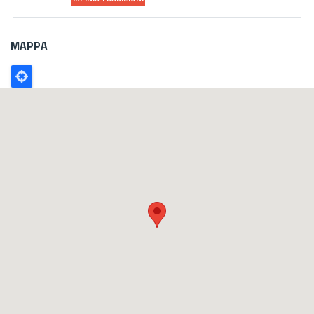
MAPPA
Poligono
GEO