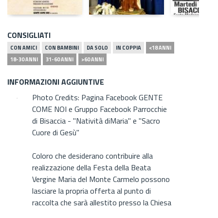
CONSIGLIATI
CON AMICI
CON BAMBINI
DA SOLO
IN COPPIA
<18 ANNI
18-30 ANNI
31-60 ANNI
>60 ANNI
INFORMAZIONI AGGIUNTIVE
Photo Credits: Pagina Facebook GENTE
COME NOI e Gruppo Facebook Parrocchie
di Bisaccia - "Natività diMaria" e "Sacro
Cuore di Gesù"
Coloro che desiderano contribuire alla
realizzazione della Festa della Beata
Vergine Maria del Monte Carmelo possono
lasciare la propria offerta al punto di
raccolta che sarà allestito presso la Chiesa