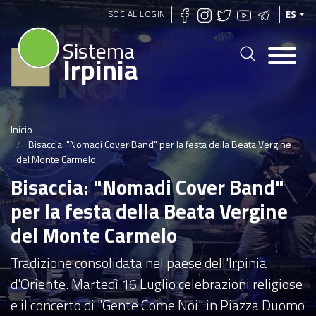
Pasar
SOCIAL LOGIN
ES
al
Sistema
contenido
Irpinia
principal
Inicio
Bisaccia: "Nomadi Cover Band" per la festa della Beata Vergine
del Monte Carmelo
Bisaccia: "Nomadi Cover Band"
per la festa della Beata Vergine
del Monte Carmelo
Tradizione consolidata nel paese dell'Irpinia
d'Oriente. Martedì 16 Luglio celebrazioni religiose
e il concerto di "Gente Come Noi" in Piazza Duomo