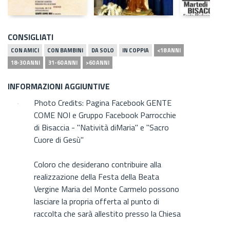
CONSIGLIATI
CON AMICI
CON BAMBINI
DA SOLO
IN COPPIA
<18 ANNI
18-30 ANNI
31-60 ANNI
>60 ANNI
INFORMAZIONI AGGIUNTIVE
Photo Credits: Pagina Facebook GENTE
COME NOI e Gruppo Facebook Parrocchie
di Bisaccia - "Natività diMaria" e "Sacro
Cuore di Gesù"
Coloro che desiderano contribuire alla
realizzazione della Festa della Beata
Vergine Maria del Monte Carmelo possono
lasciare la propria offerta al punto di
raccolta che sarà allestito presso la Chiesa