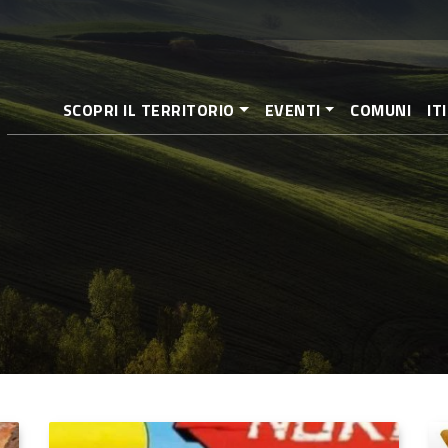
Salta
al
contenuto
principale
SCOPRI IL TERRITORIO
EVENTI
COMUNI
IT