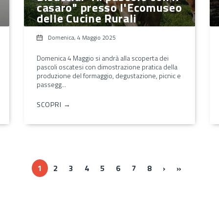
casaro" presso l'Ecomuseo
delle Cucine Rurali
Domenica, 4 Maggio 2025
Domenica 4 Maggio si andrà alla scoperta dei
pascoli oscatesi con dimostrazione pratica della
produzione del formaggio, degustazione, picnic e
passegg...
SCOPRI →
››
Ultima »
1
2
3
4
5
6
7
8
›
»