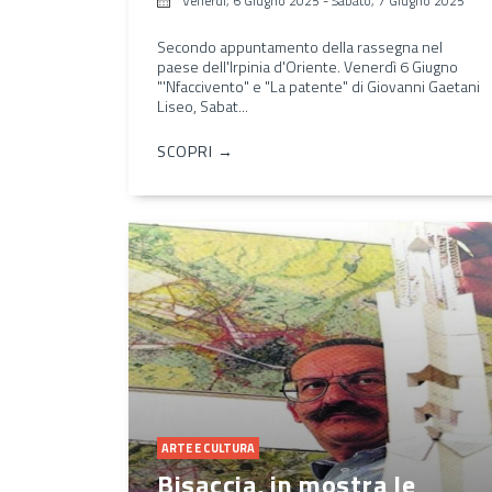
Venerdì, 6 Giugno 2025
-
Sabato, 7 Giugno 2025
Secondo appuntamento della rassegna nel
paese dell'Irpinia d'Oriente. Venerdì 6 Giugno
"'Nfaccivento" e "La patente" di Giovanni Gaetani
Liseo, Sabat...
SCOPRI →
ARTE E CULTURA
Bisaccia, in mostra le