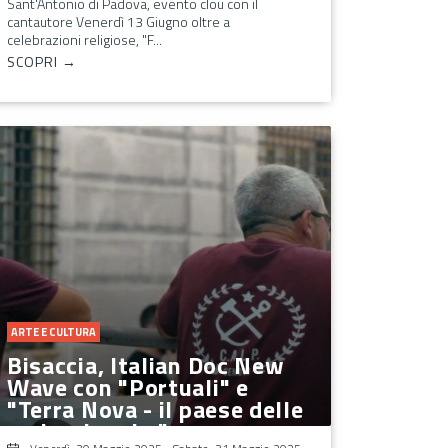
Sant'Antonio di Padova, evento clou con il
cantautore Venerdì 13 Giugno oltre a
celebrazioni religiose, "F...
SCOPRI →
ARTE E CULTURA
Bisaccia, Italian Doc New
Wave con "Portuali" e
"Terra Nova - il paese delle
ombre lunghe"