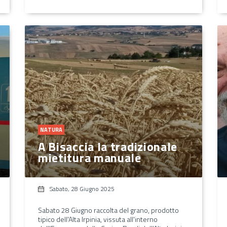
NATURA
A Bisaccia la tradizionale
mietitura manuale
Sabato, 28 Giugno 2025
Sabato 28 Giugno raccolta del grano, prodotto
tipico dell'Alta Irpinia, vissuta all'interno