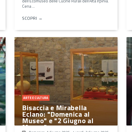
dell'Ecomuseo delle Cucine Rurali dell'Alta Irpinia.
Cena ...
SCOPRI →
ARTE E CULTURA
Bisaccia e Mirabella
Eclano: "Domenica al
Museo" e "2 Giugno al
Museo"