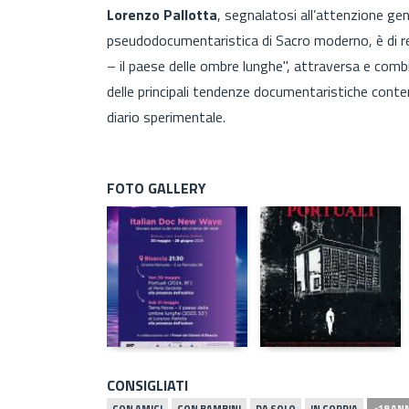
Lorenzo Pallotta
, segnalatosi all’attenzione gene
pseudodocumentaristica di Sacro moderno, è di r
– il paese delle ombre lunghe", attraversa e comb
delle principali tendenze documentaristiche contem
diario sperimentale.
FOTO GALLERY
CONSIGLIATI
CON AMICI
CON BAMBINI
DA SOLO
IN COPPIA
<18 AN