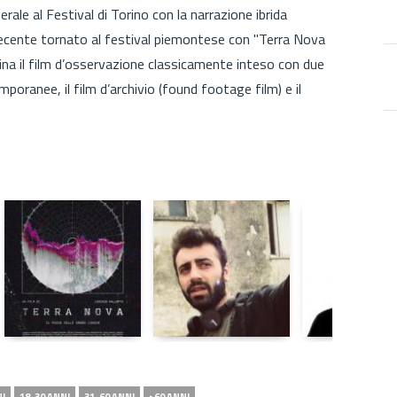
rale al Festival di Torino con la narrazione ibrida
ecente tornato al festival piemontese con "Terra Nova
ina il film d’osservazione classicamente inteso con due
poranee, il film d’archivio (found footage film) e il
NI
18-30 ANNI
31-60 ANNI
>60 ANNI