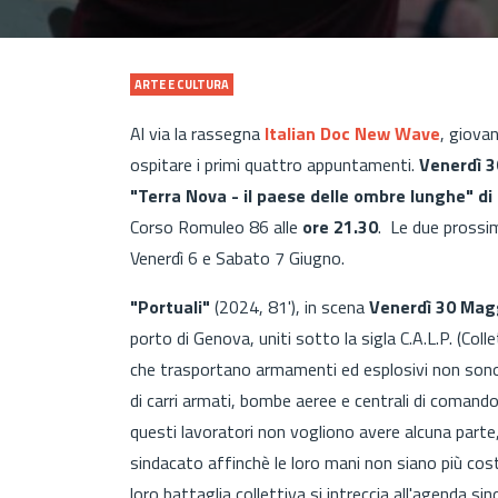
ARTE E CULTURA
Al via la rassegna
Italian Doc New Wave
, giovan
ospitare i primi quattro appuntamenti.
Venerdì 3
"Terra Nova - il paese delle ombre lunghe" di
Corso Romuleo 86 alle
ore 21.30
. Le due prossime
Venerdì 6 e Sabato 7 Giugno.
"Portuali"
(2024, 81'), in scena
Venerdì 30 Mag
porto di Genova, uniti sotto la sigla C.A.L.P. (Col
che trasportano armamenti ed esplosivi non sono p
di carri armati, bombe aeree e centrali di comando 
questi lavoratori non vogliono avere alcuna parte,
sindacato affinchè le loro mani non siano più cost
loro battaglia collettiva si intreccia all'agenda sin