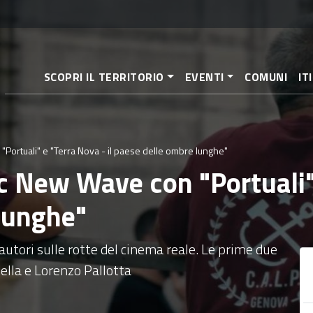
Salta
al
contenuto
principale
SCOPRI IL TERRITORIO
EVENTI
COMUNI
IT
"Portuali" e "Terra Nova - il paese delle ombre lunghe"
oc New Wave con "Portuali" 
lunghe"
utori sulle rotte del cinema reale. Le prime due
della e Lorenzo Pallotta