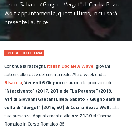
Liseo, Sabato 7 Giugno "Vergot" di Cecilia Bozza
Wolf, appuntamento, quest'ultimo, in cui sarà
presente l'autrice
SPETTACOLI E FESTIVAL
Continua la rassegna
Italian Doc New Wave
, giovani
autori sulle rotte del cinema reale. Altro week end a
Bisaccia
,
Venerdì 6 Giugno
ci saranno le proiezioni di
"Nfaccivento" (2017, 28') e de "La Patente" (2019,
41') di Giovanni Gaetani Liseo; Sabato 7 Giugno sarà la
volta di "Vergot" (2016, 60') di Cecilia Bozza Wolf
, alla
sua presenza. Appuntamento alle
ore 21.30
al Cinema
Romuleo in Corso Romuleo 86.