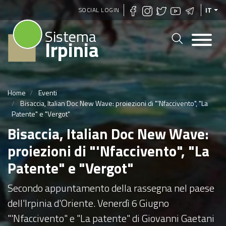
Salta
SOCIAL LOGIN
IT
al
Sistema
contenuto
Irpinia
principale
Home
Eventi
Bisaccia, Italian Doc New Wave: proiezioni di "'Nfaccivento", "La
Patente" e "Vergot"
Bisaccia, Italian Doc New Wave:
proiezioni di "'Nfaccivento", "La
Patente" e "Vergot"
Secondo appuntamento della rassegna nel paese
dell'Irpinia d'Oriente. Venerdì 6 Giugno
"'Nfaccivento" e "La patente" di Giovanni Gaetani