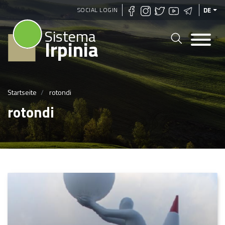
Direkt
SOCIAL LOGIN
DE
zum
Sistema
Inhalt
Irpinia
Startseite
rotondi
rotondi