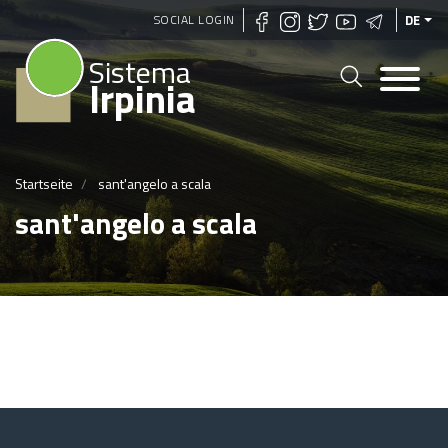
Direkt
SOCIAL LOGIN
DE
zum
Sistema
Inhalt
Irpinia
Startseite
sant'angelo a scala
sant'angelo a scala