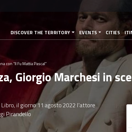
Skip
to
main
content
DISCOVER THE TERRITORY
EVENTS
CITIES
IT
a con “Il Fu Mattia Pascal”
a, Giorgio Marchesi in sce
 Libro, il giorno 11 agosto 2022 l’attore
gi Pirandello