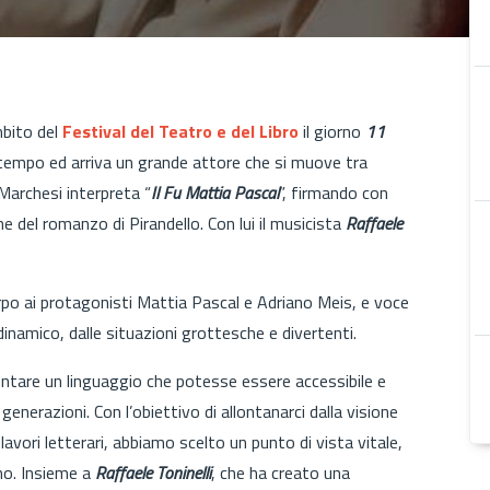
mbito del
Festival del Teatro e del Libro
il giorno
11
 tempo ed arriva un grande attore che si muove tra
 Marchesi interpreta “
Il Fu Mattia Pascal
”, firmando con
e del romanzo di Pirandello. Con lui il musicista
Raffaele
rpo ai protagonisti Mattia Pascal e Adriano Meis, e voce
 dinamico, dalle situazioni grottesche e divertenti.
ntare un linguaggio che potesse essere accessibile e
generazioni. Con l’obiettivo di allontanarci dalla visione
vori letterari, abbiamo scelto un punto di vista vitale,
no. Insieme a
Raffaele Toninelli
, che ha creato una