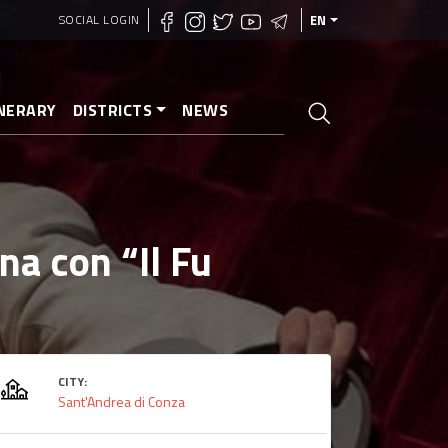
SOCIAL LOGIN
EN
INERARY
DISTRICTS
NEWS
na con “Il Fu
CITY:
Sant'Andrea di Conza