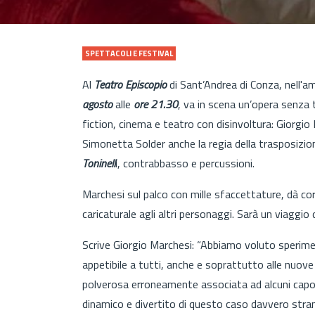
SPETTACOLI E FESTIVAL
Al
Teatro Episcopio
di Sant’Andrea di Conza, nell'a
agosto
alle
ore 21.30
, va in scena un’opera senza
fiction, cinema e teatro con disinvoltura: Giorgio
Simonetta Solder anche la regia della trasposizion
Toninell
i, contrabbasso e percussioni.
Marchesi sul palco con mille sfaccettature, dà co
caricaturale agli altri personaggi. Sarà un viaggio
Scrive Giorgio Marchesi: “Abbiamo voluto sperime
appetibile a tutti, anche e soprattutto alle nuove 
polverosa erroneamente associata ad alcuni capola
dinamico e divertito di questo caso davvero stra