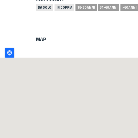
DA SOLO
IN COPPIA
18-30 ANNI
31-60 ANNI
>60 ANNI
MAP
Poligono
GEO