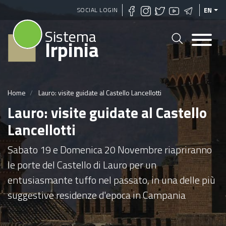
Skip
SOCIAL LOGIN
EN
to
Sistema
main
Irpinia
content
Home
Lauro: visite guidate al Castello Lancellotti
Lauro: visite guidate al Castello
Lancellotti
Sabato 19 e Domenica 20 Novembre riapriranno
le porte del Castello di Lauro per un
entusiasmante tuffo nel passato, in una delle più
suggestive residenze d'epoca in Campania