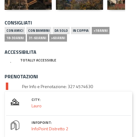
CONSIGLIATI
CON AMICI
CON BAMBINI
DA SOLO
IN COPPIA
<18 ANNI
18-30 ANNI
31-60 ANNI
>60 ANNI
ACCESSIBILITA
TOTALLY ACCESSIBLE
PRENOTAZIONI
Per Info e Prenotazione: 327 4574630
CITY:
Lauro
INFOPOINT:
InfoPoint Distretto 2