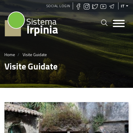
Salta
SOCIAL LOGIN
IT
al
Sistema
contenuto
Irpinia
principale
Home
Visite Guidate
Visite Guidate