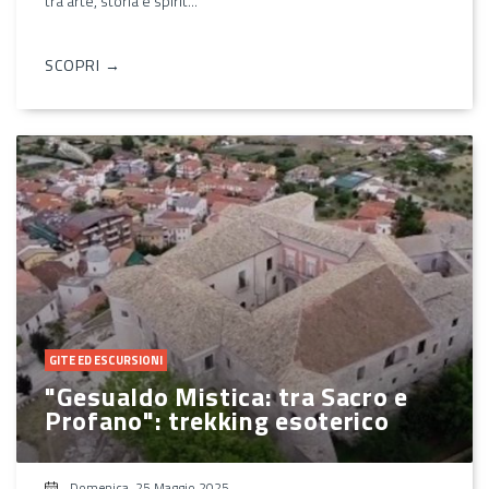
tra arte, storia e spirit...
SCOPRI →
GITE ED ESCURSIONI
"Gesualdo Mistica: tra Sacro e
Profano": trekking esoterico
Domenica, 25 Maggio 2025