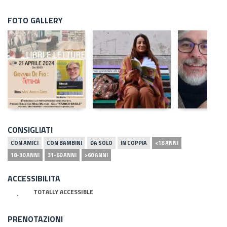
FOTO GALLERY
CONSIGLIATI
CON AMICI
CON BAMBINI
DA SOLO
IN COPPIA
<18 ANNI
18-30 ANNI
31-60 ANNI
>60 ANNI
ACCESSIBILITA
TOTALLY ACCESSIBLE
PRENOTAZIONI