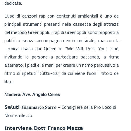
dedicata.
L’uso di canzoni rap con contenuti ambientali è uno dei
principali strumenti presenti nella cassetta degli attrezzi
del metodo Greenopoli. I rap di Greenopoli sono proposti al
pubblico senza accompagnamento musicale, ma con la
tecnica usata dai Queen in “We Will Rock You”, cioè,
invitando le persone a partecipare battendo, a ritmo
alternato, i piedi e le mani per creare un ritmo percussivo al
ritmo di ripetuti “tùttu-cià”, da cui viene fuori il titolo del
libro.
𝐌𝐨𝐝𝐞𝐫𝗮: 𝗔𝘃𝘃. 𝗔𝗻𝗴𝗲𝗹𝗼 𝗖𝗲𝗿𝗲𝘀
𝗦𝗮𝗹𝘂𝘁𝗶: 𝐆𝐢𝐚𝐧𝐦𝐚𝐫𝐜𝐨 𝐒𝐚𝐫𝐫𝐨 – Consigliere della Pro Loco di
Montemiletto
𝗜𝗻𝘁𝗲𝗿𝘃𝗶𝗲𝗻𝗲: 𝗗𝗼𝘁𝘁. 𝗙𝗿𝗮𝗻𝗰𝗼 𝗠𝗮𝘇𝘇𝗮