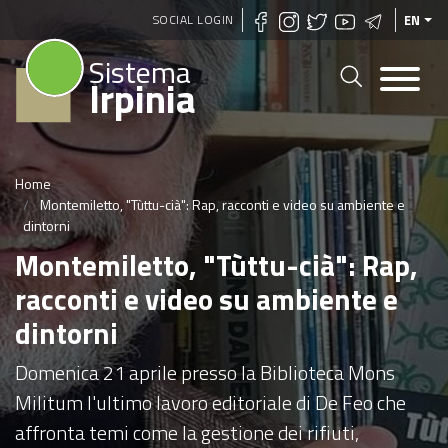
Skip
SOCIAL LOGIN
EN
to
Sistema
main
Irpinia
content
Home
Montemiletto, "Tùttu-cià": Rap, racconti e video su ambiente e
dintorni
Montemiletto, "Tùttu-cià": Rap,
racconti e video su ambiente e
dintorni
Domenica 21 aprile presso la Biblioteca Mons
Militum l'ultimo lavoro editoriale di De Feo che
affronta temi come la gestione dei rifiuti,