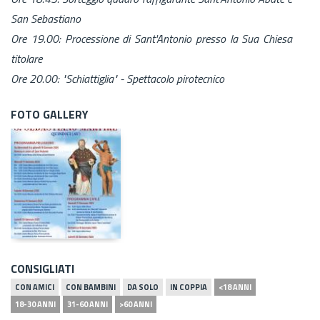
San Sebastiano
Ore 19.00: Processione di Sant'Antonio presso la Sua Chiesa
titolare
Ore 20.00: "Schiattiglia" - Spettacolo pirotecnico
FOTO GALLERY
CONSIGLIATI
CON AMICI
CON BAMBINI
DA SOLO
IN COPPIA
<18 ANNI
18-30 ANNI
31-60 ANNI
>60 ANNI