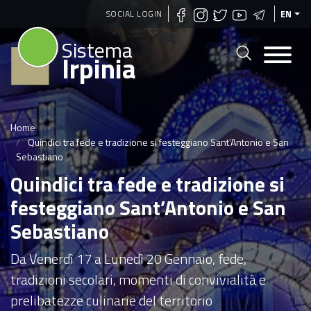
Skip
SOCIAL LOGIN
EN
to
Sistema
main
Irpinia
content
Home
Quindici tra fede e tradizione si festeggiano Sant’Antonio e San
Sebastiano
Quindici tra fede e tradizione si
festeggiano Sant’Antonio e San
Sebastiano
Da Venerdì 17 a Lunedì 20 Gennaio, fede,
tradizioni secolari, momenti di convivialità e
prelibatezze culinarie del territorio