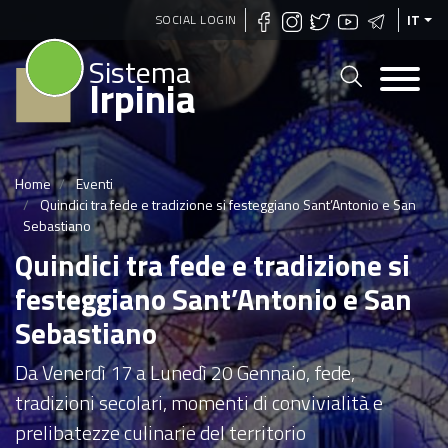
Salta
SOCIAL LOGIN
IT
al
Sistema
contenuto
Irpinia
principale
Home
Eventi
Quindici tra fede e tradizione si festeggiano Sant’Antonio e San
Sebastiano
Quindici tra fede e tradizione si
festeggiano Sant’Antonio e San
Sebastiano
Da Venerdì 17 a Lunedì 20 Gennaio, fede,
tradizioni secolari, momenti di convivialità e
prelibatezze culinarie del territorio