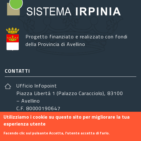
Progetto finanziato e realizzato con fondi
della Provincia di Avellino
CONTATTI
Ufficio Infopoint
Piazza Libertá 1 (Palazzo Caracciolo), 83100
– Avellino
C.F. 80000190647
Utilizziamo i cookie su questo sito per migliorare la tua
sistemairpinia@provincia.avellino.it
esperienza utente
SEGUICI
Facendo clic sul pulsante Accetta, l'utente accetta di farlo.