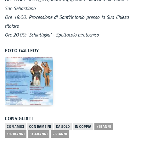
San Sebastiano
Ore 19.00: Processione di Sant'Antonio presso la Sua Chiesa
titolare
Ore 20.00: "Schiattiglia" - Spettacolo pirotecnico
FOTO GALLERY
CONSIGLIATI
CON AMICI
CON BAMBINI
DA SOLO
IN COPPIA
<18 ANNI
18-30 ANNI
31-60 ANNI
>60 ANNI