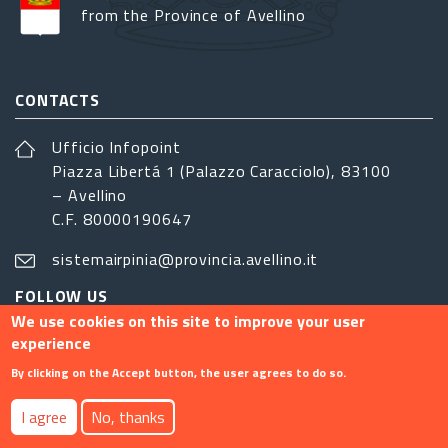
from the Province of Avellino
CONTACTS
Ufficio Infopoint
Piazza Libertá 1 (Palazzo Caracciolo), 83100
– Avellino
C.F. 80000190647
sistemairpinia@provincia.avellino.it
FOLLOW US
We use cookies on this site to improve your user
experience
By clicking on the Accept button, the user agrees to do so.
Footer menu
I agree
No, thanks
Contact