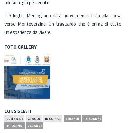
adesioni già pervenute.
Il 5 luglio, Mercogliano darà nuovamente il via alla corsa
verso Montevergine. Un traguardo che è prima di tutto
un’esperienza da vivere.
FOTO GALLERY
CONSIGLIATI
CON AMICI
DA SOLO
IN COPPIA
<18 ANNI
18-30 ANNI
31-60 ANNI
>60 ANNI