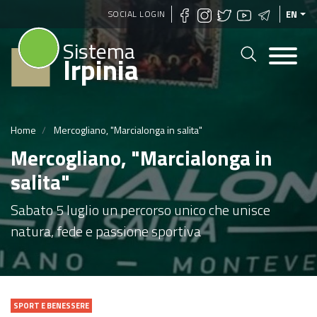
Skip
SOCIAL LOGIN
EN
to
Sistema
main
Irpinia
content
Home
Mercogliano, "Marcialonga in salita"
Mercogliano, "Marcialonga in
salita"
Sabato 5 luglio un percorso unico che unisce
natura, fede e passione sportiva
SPORT E BENESSERE