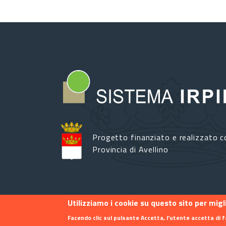
Progetto finanziato e realizzato c
Provincia di Avellino
Utilizziamo i cookie su questo sito per mig
Footer menu
Contatti
Info
Privacy
Facendo clic sul pulsante Accetta, l'utente accetta di f