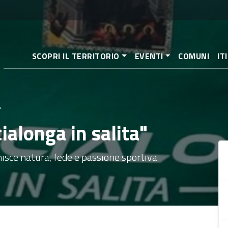
Salta
al
contenuto
principale
SCOPRI IL TERRITORIO
EVENTI
COMUNI
IT
"
alonga in salita"
nisce natura, fede e passione sportiva