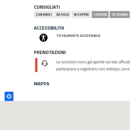
CONSIGLIATI
CON AMICI
DA SOLO
IN COPPIA
<18 ANNI
18-30 ANNI
ACCESSIBILITA
TOTALMENTE ACCESSIBILE
PRENOTAZIONI
Le iscrizioni sono già aperte sul sito uffici
partecipare a registrarsi con anticipo, con
MAPPA
Poligono
GEO