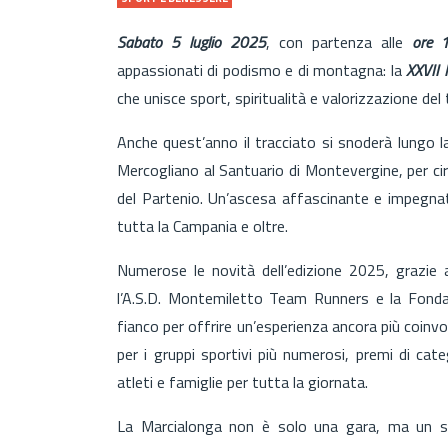
Sabato 5 luglio 2025
, con partenza alle
ore 1
appassionati di podismo e di montagna: la
XXVII 
che unisce sport, spiritualità e valorizzazione del t
Anche quest’anno il tracciato si snoderà lungo l
Mercogliano al Santuario di Montevergine, per ci
del Partenio. Un’ascesa affascinante e impegnat
tutta la Campania e oltre.
Numerose le novità dell’edizione 2025, grazie a
l’A.S.D. Montemiletto Team Runners e la Fonda
fianco per offrire un’esperienza ancora più coinvo
per i gruppi sportivi più numerosi, premi di cat
atleti e famiglie per tutta la giornata.
La Marcialonga non è solo una gara, ma un si