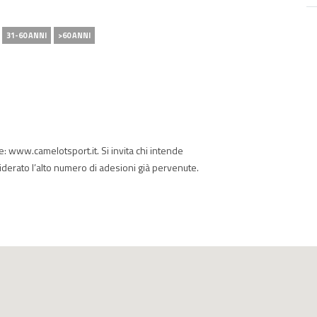
31-60 ANNI
>60 ANNI
ale: www.camelotsport.it. Si invita chi intende
siderato l’alto numero di adesioni già pervenute.