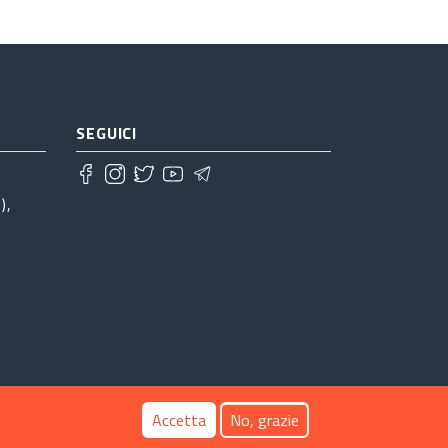
SEGUICI
),
Accetta
No, grazie