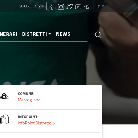
SOCIAL LOGIN
IT
INERARI
DISTRETTI
NEWS
COMUNE:
Mercogliano
INFOPOINT:
InfoPoint Distretto 5