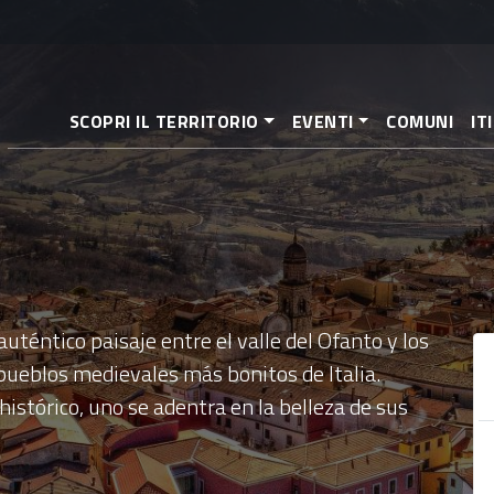
Pasar
al
contenido
principal
SCOPRI IL TERRITORIO
EVENTI
COMUNI
IT
auténtico paisaje entre el valle del Ofanto y los
pueblos medievales más bonitos de Italia.
istórico, uno se adentra en la belleza de sus